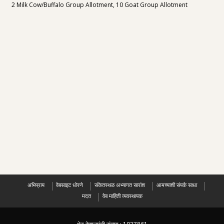
2 Milk Cow/Buffalo Group Allotment, 10 Goat Group Allotment
अभिप्राय
वेबसाइट धोरणे
संकेतस्थळ अभ्यागत सारांश
आमच्याशी संपर्क साधा
मदत
वेब माहिती व्यवस्थापक