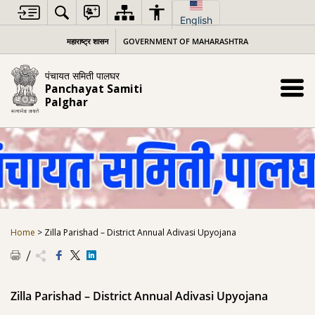
Skip
to
English
content
महाराष्ट्र शासन
GOVERNMENT OF MAHARASHTRA
पंचायत समिती पालघर
Panchayat Samiti
Palghar
Home
>
Zilla Parishad – District Annual Adivasi Upyojana
Zilla Parishad – District Annual Adivasi Upyojana