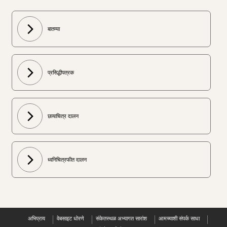
बातम्या
प्रसिद्धीपत्रक
छायाचित्र दालन
ध्वनिचित्रफीत दालन
अभिप्राय
वेबसाइट धोरणे
संकेतस्थळ अभ्यागत सारांश
आमच्याशी संपर्क साधा