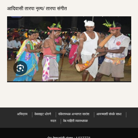
आदिवासी तारपा नृत्य/ तारपा संगीत
अभिप्राय
वेबसाइट धोरणे
संकेतस्थळ अभ्यागत सारांश
आमच्याशी संपर्क साधा
मदत
वेब माहिती व्यवस्थापक