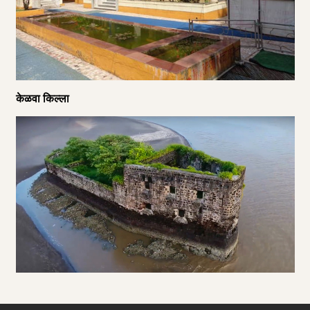
केळवा किल्ला