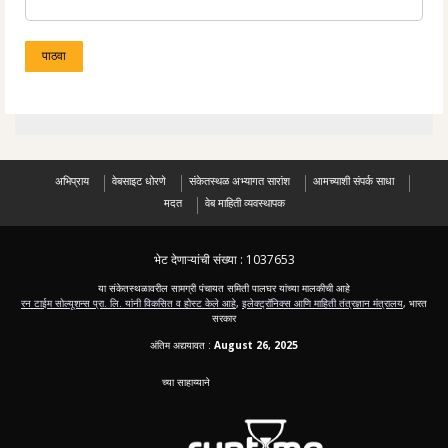
अभिप्राय
वेबसाइट धोरणे
संकेतस्थळ अभ्यागत सारांश
आमच्याशी संपर्क साधा
मदत
वेब माहिती व्यवस्थापक
भेट देणाऱ्यांची संख्या :
1037653
या संकेतस्थळावरील सामग्री पंचायत समिती पालघर यांच्या मालकीची आहे
रन टाईम सोल्यूशन्स प्रा. लि. यांनी विकसित व होस्ट केले आहे
,
इलेक्ट्रॉनिक्स आणि माहिती तंत्रज्ञान मंत्रालय
, भारत
सरकार
अंतिम अद्ययावत :
August 26, 2025
च्या साहाय्याने