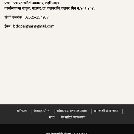
पत्ता – पंचायत समिती कार्यालय, तहसिलदार
कार्यालयाच्या बाजुला, पालघर, ता.पालघर,जि.पालघर, पिन न.४०१ ४०४.
संपर्क क्रमांक : 02525-254957
ईमेल : bdopalghar@gmail.com
अभिप्राय
वेबसाइट धोरणे
संकेतस्थळ अभ्यागत सारांश
आमच्याशी संपर्क साधा
मदत
वेब माहिती व्यवस्थापक