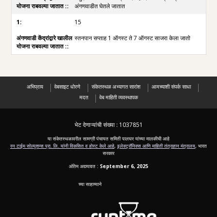
अंगणवाडीत घेतले जातात
15
स्तनपान सप्ताह 1 ऑगस्ट ते 7 ऑगस्ट साजरा केला जातो
अभिप्राय
वेबसाइट धोरणे
संकेतस्थळ अभ्यागत सारांश
आमच्याशी संपर्क साधा
मदत
वेब माहिती व्यवस्थापक
भेट देणाऱ्यांची संख्या :
1037851
या संकेतस्थळावरील सामग्री पंचायत समिती पालघर यांच्या मालकीची आहे
रन टाईम सोल्यूशन्स प्रा. लि. यांनी विकसित व होस्ट केले आहे
,
इलेक्ट्रॉनिक्स आणि माहिती तंत्रज्ञान मंत्रालय
, भारत
सरकार
अंतिम अद्ययावत :
September 6, 2025
च्या साहाय्याने