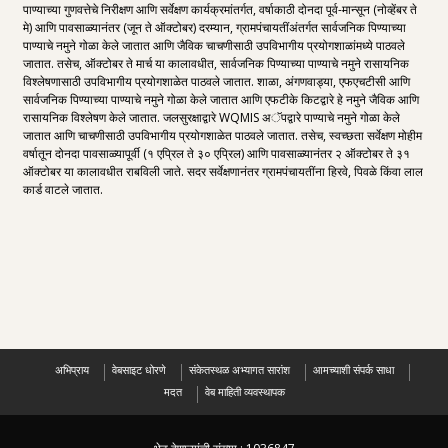
पाण्याच्या गुणवत्तेचे निरीक्षण आणि सर्वेक्षण कार्यक्रमांतर्गत, वर्षाकाठी दोनदा पूर्व-मान्सून (नोव्हेंबर ते
मे) आणि पावसाळ्यानंतर (जून ते ऑक्टोबर) दरम्यान, ग्रामपंचायतींअंतर्गत सार्वजनिक पिण्याच्या
पाण्याचे नमुने गोळा केले जातात आणि जैविक चाचणीसाठी उपविभागीय प्रयोगशाळांमध्ये पाठवले
जातात. तसेच, ऑक्टोबर ते मार्च या कालावधीत, सार्वजनिक पिण्याच्या पाण्याचे नमुने रासायनिक
विश्लेषणासाठी उपविभागीय प्रयोगशाळेत पाठवले जातात. शाळा, अंगणवाड्या, एफएचटीसी आणि
सार्वजनिक पिण्याच्या पाण्याचे नमुने गोळा केले जातात आणि एफटीके किटद्वारे हे नमुने जैविक आणि
रासायनिक विश्लेषण केले जातात. जलसुरक्षाद्वारे WQMIS अॅपद्वारे पाण्याचे नमुने गोळा केले
जातात आणि चाचणीसाठी उपविभागीय प्रयोगशाळेत पाठवले जातात. तसेच, स्वच्छता सर्वेक्षण मोहीम
वर्षातून दोनदा पावसाळ्यापूर्वी (१ एप्रिल ते ३० एप्रिल) आणि पावसाळ्यानंतर २ ऑक्टोबर ते ३१
ऑक्टोबर या कालावधीत राबविली जाते. सदर सर्वेक्षणानंतर ग्रामपंचायतींना हिरवे, पिवळे किंवा लाल
कार्ड वाटले जातात.
अभिप्राय
वेबसाइट धोरणे
संकेतस्थळ अभ्यागत सारांश
आमच्याशी संपर्क साधा
मदत
वेब माहिती व्यवस्थापक