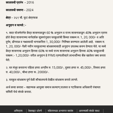
कालावधी प्रारंभ
– 2016
कालावधी समाप्त
– 2024
क्षेत्र
– २६९ चौ. फूट क्षेत्रफळ
अनुदान व फायदे :-
१. सदर योजनेतंर्गत केंद्र शासनाकडून 60 % अनुदान व राज्य शासनाकडून 40% अनुदान प्राप्त
होते केंद्र शासनाच्या मार्गदर्शक सूचनांनुसार घरकुलांची किंमत रक्कम रु. 1, 20, 000/- व अति
दुर्गम, डोंगराळ व नक्षलवादी भागाकरिता 1, 30,000/- निश्चित करण्यात आलेली आहे. रक्कम रु.
1, 20, 000/- पैकी नवीन घरकुलाच्या बांधकामासाठी अनुदान उपलब्ध करुन देण्यात येते. या मध्ये
केंद्र शासनाचा अनुदान हिस्सा 60% या मध्ये राज्य शासनाचा अनुदान हिस्सा 40% घरकुलाची
रक्कम :- 1,20,000/- वरील अनुदान हे PFMS प्रणालीव्दारे लाभार्थींच्या बँक खातेवर जमा करता
येते.
२. घर मंजुर करताना पहिला हप्ता अग्रीम रु. 15,000/-, दुसरा हप्ता रु. 45,000/-, तिसरा हप्ता
रु. 40,000/-, चौथा हप्ता रू. 20000/-.
३. घरकुल बांधकाम पूर्ण वेळी शौचालयाचे देखील बांधकाम करावे लागते.
अर्ज कसा करावा – सहाय्यक आयुक्त समाज कल्याण,पालघर व गटविकास अधिकारी पंचायत
समिती येथे संपर्क करावा.
अभिप्राय
वेबसाइट धोरणे
संकेतस्थळ अभ्यागत सारांश
आमच्याशी संपर्क साधा