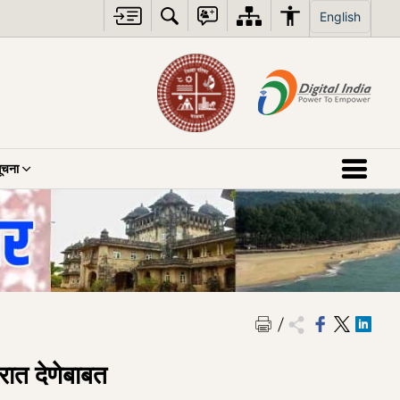
English
ूचना
िरात देणेबाबत