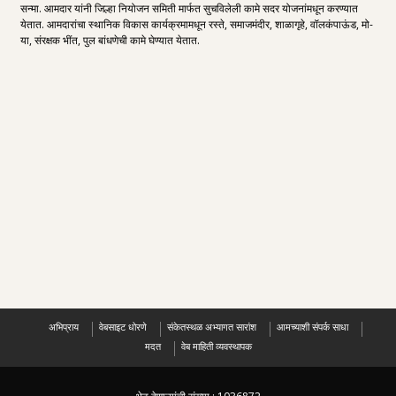
सन्मा. आमदार यांनी जिल्हा नियोजन समिती मार्फत सुचविलेली कामे सदर योजनांमधून करण्यात
येतात. आमदारांचा स्थानिक विकास कार्यक्रमामधून रस्ते, समाजमंदीर, शाळागृहे, वॉलकंपाऊंड, मो-
या, संरक्षक भींत, पुल बांधणेची कामे घेण्यात येतात.
अभिप्राय
वेबसाइट धोरणे
संकेतस्थळ अभ्यागत सारांश
आमच्याशी संपर्क साधा
मदत
वेब माहिती व्यवस्थापक