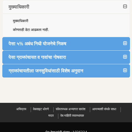
मुख्याधिकारी
मुख्याधिकारी
कोणताही डेटा आढळला नाही.
पेसा ५% अबंध निधी योजनेचे निकष
पेसा ग्रामपंचायत व गावांचा गोषवारा
ग्रामपंचायतीला जनसुविधांसाठी विशेष अनुदान
अभिप्राय
वेबसाइट धोरणे
संकेतस्थळ अभ्यागत सारांश
आमच्याशी संपर्क साधा
मदत
वेब माहिती व्यवस्थापक