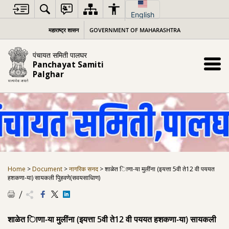
Skip
to
English
content
महाराष्ट्र शासन
GOVERNMENT OF MAHARASHTRA
पंचायत समिती पालघर
Panchayat Samiti
Palghar
Home
>
Document
>
नागरिक सनद
>
शाळेत िाणा-या मुलींना (इयत्ता 5वी ते12 वी पययत
हशकणा-या) सायकली पुिहवणे(सवयसाधािण)
शाळेत िाणा-या मुलींना (इयत्ता 5वी ते12 वी पययत हशकणा-या) सायकली