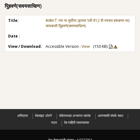
पुिहवणे(सवयसाधािण)
शाळेत िाणा-या मुलींना (इयत्ता 5वी ते12 वी पययत हशकणा-या)
सायकली पुिहवणे(सवयसाधािण)
Accessible Version :
View
(150 KB)
अभिप्राय
वेबसाइट धोरणे
संकेतस्थळ अभ्यागत सारांश
आमच्याशी संपर्क साधा
मदत
वेब माहिती व्यवस्थापक