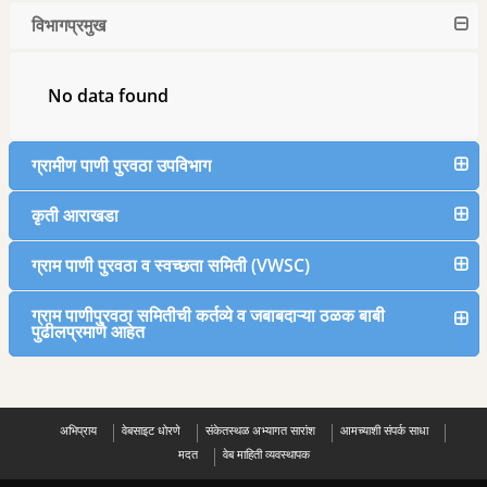
विभागप्रमुख
No data found
ग्रामीण पाणी पुरवठा उपविभाग
कृती आराखडा
ग्राम पाणी पुरवठा व स्वच्छता समिती (VWSC)
ग्राम पाणीपुरवठा समितीची कर्तव्ये व जबाबदाऱ्या ठळक बाबी
पुढीलप्रमाणे आहेत
अभिप्राय
वेबसाइट धोरणे
संकेतस्थळ अभ्यागत सारांश
आमच्याशी संपर्क साधा
मदत
वेब माहिती व्यवस्थापक