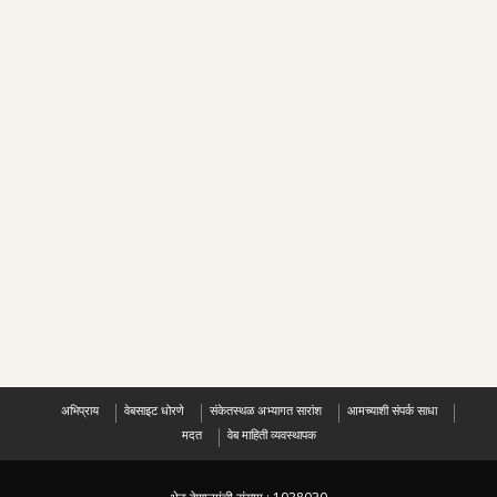
अभिप्राय
वेबसाइट धोरणे
संकेतस्थळ अभ्यागत सारांश
आमच्याशी संपर्क साधा
मदत
वेब माहिती व्यवस्थापक