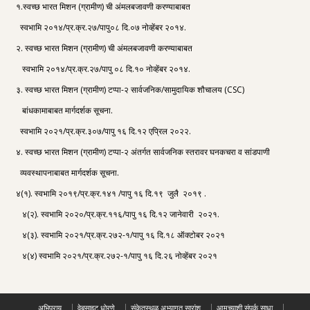
१.स्वच्छ भारत मिशन (ग्रामीण) ची अंमलबजावणी करण्याबाबत
स्वभामि २०१४/प्र.क्र.२७/पापु०८ दि.०७ नोव्हेंबर २०१४.
२. स्वच्छ भारत मिशन (ग्रामीण) ची अंमलबजावणी करण्याबाबत
स्वभामि २०१४/प्र.क्र.२७/पापु ०८ दि.१० नोव्हेंबर २०१४.
३. स्वच्छ भारत मिशन (ग्रामीण) टप्पा-२ सार्वजनिक/सामुदायिक शौचालय (CSC)
बांधकामाबाबत मार्गदर्शक सूचना.
स्वभामि २०२१/प्र.क्र.३०७/पापु १६ दि.१२ एप्रिल २०२२.
४. स्वच्छ भारत मिशन (ग्रामीण) टप्पा-२ अंतर्गत सार्वजनिक स्तरावर घनकचरा व सांडपाणी
व्यवस्थापनाबाबत मार्गदर्शक सूचना.
४(१). स्वभामि २०१९/प्र.क्र.१४१ /पापु १६ दि.१९ जुलै २०१९ .
४(२). स्वभामि २०२०/प्र.क्र.११६/पापु १६ दि.१२ जानेवारी २०२१.
४(३). स्वभामि २०२१/प्र.क्र.२७२-१/पापु १६ दि.१८ ऑक्टोबर २०२१
४(४) स्वभामि २०२१/प्र.क्र.२७२-१/पापु १६ दि.२६ नोव्हेंबर २०२१
अभिप्राय
वेबसाइट धोरणे
संकेतस्थळ अभ्यागत सारांश
आमच्याशी संपर्क साधा