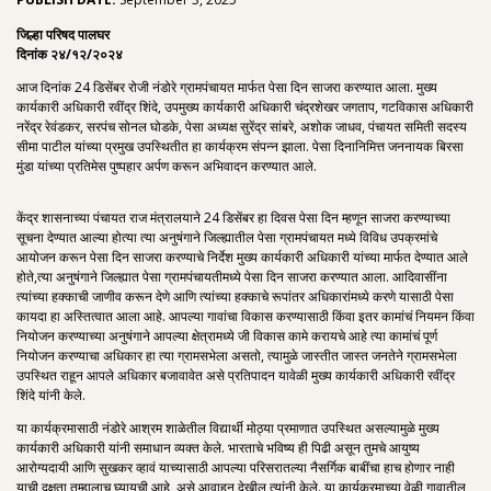
जिल्हा परिषद पालघर
दिनांक २४/१२/२०२४
आज दिनांक 24 डिसेंबर रोजी नंडोरे ग्रामपंचायत मार्फत पेसा दिन साजरा करण्यात आला. मुख्य
कार्यकारी अधिकारी रवींद्र शिंदे, उपमुख्य कार्यकारी अधिकारी चंद्रशेखर जगताप, गटविकास अधिकारी
नरेंद्र रेवंडकर, सरपंच सोनल घोडके, पेसा अध्यक्ष सुरेंद्र सांबरे, अशोक जाधव, पंचायत समिती सदस्य
सीमा पाटील यांच्या प्रमुख उपस्थितीत हा कार्यक्रम संपन्न झाला. पेसा दिनानिमित्त जननायक बिरसा
मुंडा यांच्या प्रतिमेस पुष्पहार अर्पण करून अभिवादन करण्यात आले.
केंद्र शासनाच्या पंचायत राज मंत्रालयाने 24 डिसेंबर हा दिवस पेसा दिन म्हणून साजरा करण्याच्या
सूचना देण्यात आल्या होत्या त्या अनुषंगाने जिल्ह्यातील पेसा ग्रामपंचायत मध्ये विविध उपक्रमांचे
आयोजन करून पेसा दिन साजरा करण्याचे निर्देश मुख्य कार्यकारी अधिकारी यांच्या मार्फत देण्यात आले
होते,त्या अनुषंगाने जिल्ह्यात पेसा ग्रामपंचायतीमध्ये पेसा दिन साजरा करण्यात आला. आदिवासींना
त्यांच्या हक्काची जाणीव करून देणे आणि त्यांच्या हक्काचे रूपांतर अधिकारांमध्ये करणे यासाठी पेसा
कायदा हा अस्तित्वात आला आहे. आपल्या गावांचा विकास करण्यासाठी किंवा इतर कामांचं नियमन किंवा
नियोजन करण्याच्या अनुषंगाने आपल्या क्षेत्रामध्ये जी विकास कामे करायचे आहे त्या कामांचं पूर्ण
नियोजन करण्याचा अधिकार हा त्या ग्रामसभेला असतो, त्यामुळे जास्तीत जास्त जनतेने ग्रामसभेला
उपस्थित राहून आपले अधिकार बजावावेत असे प्रतिपादन यावेळी मुख्य कार्यकारी अधिकारी रवींद्र
शिंदे यांनी केले.
या कार्यक्रमासाठी नंडोरे आश्रम शाळेतील विद्यार्थी मोठ्या प्रमाणात उपस्थित असल्यामुळे मुख्य
कार्यकारी अधिकारी यांनी समाधान व्यक्त केले. भारताचे भविष्य ही पिढी असून तुमचे आयुष्य
आरोग्यदायी आणि सुखकर व्हावं याच्यासाठी आपल्या परिसरातल्या नैसर्गिक बाबींचा हाच होणार नाही
याची दक्षता तुम्हालाच घ्यायची आहे, असे आवाहन देखील त्यांनी केले. या कार्यक्रमाच्या वेळी गावातील