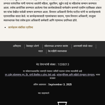
लग्नात पारंपारिक गाणी गाणाऱ्या धवलेरी महिला, सुवासिन, सुईन ताई या महिलांचा सन्मान करण्यात
आला. तसेच आयोजित करण्यात आलेल्या पेसा कार्यशाळेसाठी मार्गदर्शन करणारे प्रवीण प्रशिक्षक अंबात
सर यांचा देखील यावेळी सन्मान करण्यात आला. विस्तार अधिकारी विनोद पाटील यांनी या कार्यक्रमाचे
प्रास्ताविक सादर केले. या कार्यक्रमासाठी ग्रामपंचायत सदस्य, ग्राम विस्तार अधिकारी, तालुका
व्यवस्थापक पेसा तसेच इतर अधिकारी कर्मचारी आणि ग्रामस्थ उपस्थित होते.
कार्यक्रम संबंधित प्रतिमा
अभिप्राय
वेबसाइट धोरणे
संकेतस्थळ अभ्यागत सारांश
आमच्याशी संपर्क साधा
मदत
वेब माहिती व्यवस्थापक
भेट देणाऱ्यांची संख्या :
1038013
या संकेतस्थळावरील सामग्री पंचायत समिती पालघर यांच्या मालकीची आहे
रन टाईम सोल्यूशन्स प्रा. लि. यांनी विकसित व होस्ट केले आहे
,
इलेक्ट्रॉनिक्स आणि माहिती तंत्रज्ञान मंत्रालय
, भारत
सरकार
अंतिम अद्ययावत :
September 3, 2025
च्या साहाय्याने